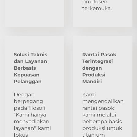
produsen
terkemuka.
Solusi Teknis
Rantai Pasok
dan Layanan
Terintegrasi
Berbasis
dengan
Kepuasan
Produksi
Pelanggan
Mandiri
Dengan
Kami
berpegang
mengendalikan
pada filosofi
rantai pasok
"Kami hanya
kami melalui
menyediakan
beberapa basis
layanan", kami
produksi untuk
fokus
titanium