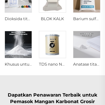
BLOK KALK
Dioksida titanium Rutile R1930 untuk industri plastik
Barium sulfat mikronisasi
Khusus untuk Plastik Rekayasa
TDS nano NA-01 series
Anatase titanium dioxide A120|grade kertas
Dapatkan Penawaran Terbaik untuk
Pemasok Mangan Karbonat Grosir